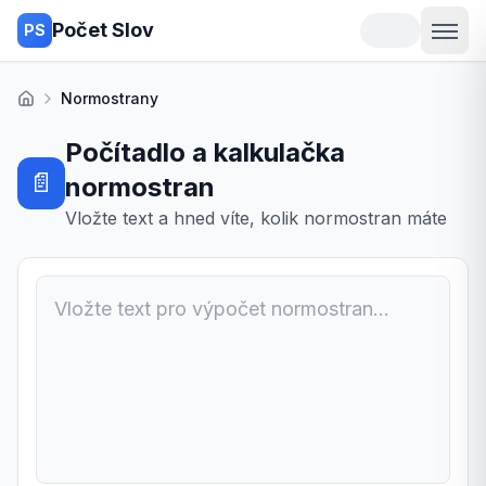
Počet Slov
PS
Normostrany
Domů
Počítadlo a kalkulačka
📄
normostran
Vložte text a hned víte, kolik normostran máte