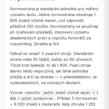
Normostrana je standardní jednotka pro měření
rozsahu textu. Jedna normostrana obsahuje 1
800 znaků včetně mezer, což odpovídá
přibližně 250 slovům. Normostrany se používají
při oceňování překladů, stanovení rozsahu
akademických prací a výpočtu honorářů za
copywriting. Zkratka je NS.
Odkud se vzala? Z psacích strojů. Standardní
strana měla 30 řádků, každý po 60 úhozech.
Třicet krát šedesát, to dá 1 800. Psací stroje
dávno nikdo nepoužívá, ale tahle jednotka
přežila a drží se dodnes — v překladatelství, ve
vydavatelstvích, na vysokých školách.
Vzorec výpočtu:
počet znaků včetně mezer ÷ 1
. Příklad: 5 normostran
800 = počet normostran
= 9 000 znaků s mezerami, tedy zhruba 1 250