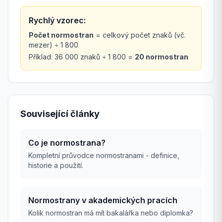
Rychlý vzorec:
Počet normostran
= celkový počet znaků (vč.
mezer) ÷ 1 800
Příklad: 36 000 znaků ÷ 1 800 =
20 normostran
Související články
Co je normostrana?
Kompletní průvodce normostranami - definice,
historie a použití.
Normostrany v akademických pracích
Kolik normostran má mít bakalářka nebo diplomka?