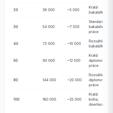
Kratší
20
36 000
~5 000
bakalářka
Standardní
30
54 000
~7 500
bakalářská
práce
Rozsáhlá
40
72 000
~10 000
bakalářka
Kratší
50
90 000
~12 500
diplomová
práce
Rozsáhlá
80
144 000
~20 000
diplomová
práce
Kratší
100
180 000
~25 000
kniha,
disertace