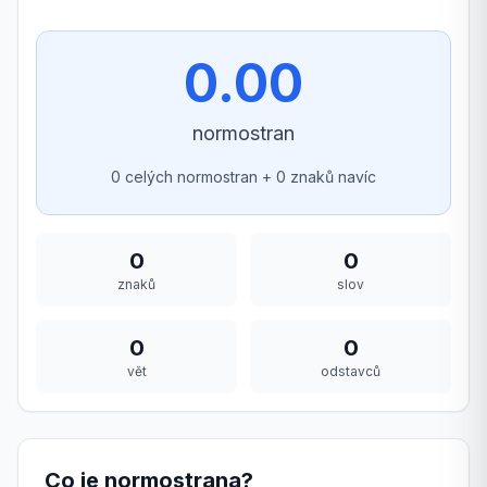
0.00
normostran
0
celých normostran +
0
znaků navíc
0
0
znaků
slov
0
0
vět
odstavců
Co je normostrana?