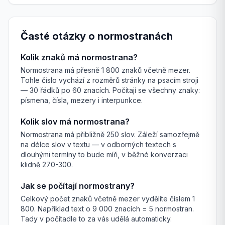
Časté otázky o normostranách
Kolik znaků má normostrana?
Normostrana má přesně 1 800 znaků včetně mezer.
Tohle číslo vychází z rozměrů stránky na psacím stroji
— 30 řádků po 60 znacích. Počítají se všechny znaky:
písmena, čísla, mezery i interpunkce.
Kolik slov má normostrana?
Normostrana má přibližně 250 slov. Záleží samozřejmě
na délce slov v textu — v odborných textech s
dlouhými termíny to bude míň, v běžné konverzaci
klidně 270-300.
Jak se počítají normostrany?
Celkový počet znaků včetně mezer vydělíte číslem 1
800. Například text o 9 000 znacích = 5 normostran.
Tady v počítadle to za vás udělá automaticky.