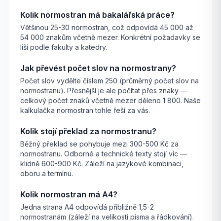
Kolik normostran má bakalářská práce?
Většinou 25-30 normostran, což odpovídá 45 000 až
54 000 znakům včetně mezer. Konkrétní požadavky se
liší podle fakulty a katedry.
Jak převést počet slov na normostrany?
Počet slov vydělte číslem 250 (průměrný počet slov na
normostranu). Přesnější je ale počítat přes znaky —
celkový počet znaků včetně mezer děleno 1 800. Naše
kalkulačka normostran tohle řeší za vás.
Kolik stojí překlad za normostranu?
Běžný překlad se pohybuje mezi 300-500 Kč za
normostranu. Odborné a technické texty stojí víc —
klidně 600-900 Kč. Záleží na jazykové kombinaci,
oboru a termínu.
Kolik normostran má A4?
Jedna strana A4 odpovídá přibližně 1,5-2
normostranám (záleží na velikosti písma a řádkování).