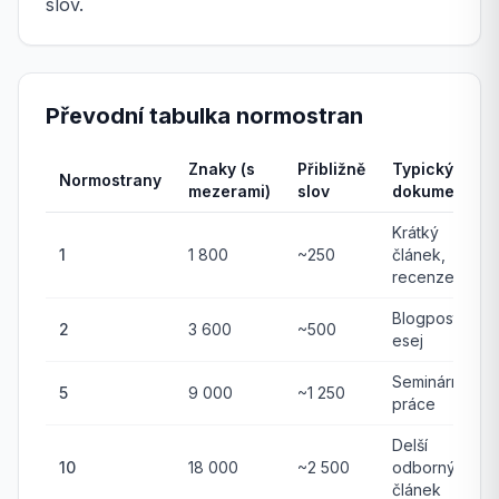
slov.
Převodní tabulka normostran
Znaky (s
Přibližně
Typický
Normostrany
mezerami)
slov
dokument
Krátký
1
1 800
~250
článek,
recenze
Blogpost,
2
3 600
~500
esej
Seminární
5
9 000
~1 250
práce
Delší
10
18 000
~2 500
odborný
článek