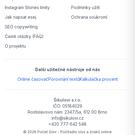
Instagram Stories limity
Podmínky užití
Jak napsat esej
Ochrana soukromí
SEO copywriting
Časté otázky (FAQ)
O projektu
Další užitečné nástroje od nás
Online časovač
Porovnání textů
Kalkulačka procent
Šikulovi s.r.o.
IČO: 05184029
Rostislavovo nám. 2347/5a, 612 00 Brno
info@sikulovi.cz
+420 777 642 548
©
2026
Počet Slov - Počítadlo slov a znaků online