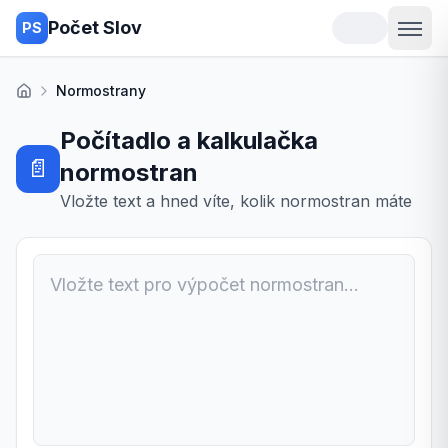
Počet Slov
PS
Normostrany
Domů
Počítadlo a kalkulačka
📄
normostran
Vložte text a hned víte, kolik normostran máte