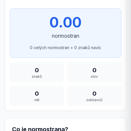
0.00
normostran
0
celých normostran +
0
znaků navíc
0
0
znaků
slov
0
0
vět
odstavců
Co je normostrana?