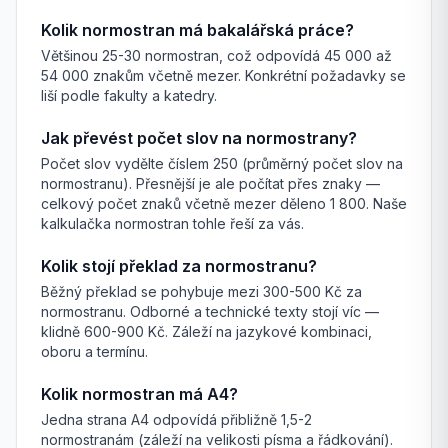
Kolik normostran má bakalářská práce?
Většinou 25-30 normostran, což odpovídá 45 000 až
54 000 znakům včetně mezer. Konkrétní požadavky se
liší podle fakulty a katedry.
Jak převést počet slov na normostrany?
Počet slov vydělte číslem 250 (průměrný počet slov na
normostranu). Přesnější je ale počítat přes znaky —
celkový počet znaků včetně mezer děleno 1 800. Naše
kalkulačka normostran tohle řeší za vás.
Kolik stojí překlad za normostranu?
Běžný překlad se pohybuje mezi 300-500 Kč za
normostranu. Odborné a technické texty stojí víc —
klidně 600-900 Kč. Záleží na jazykové kombinaci,
oboru a termínu.
Kolik normostran má A4?
Jedna strana A4 odpovídá přibližně 1,5-2
normostranám (záleží na velikosti písma a řádkování).