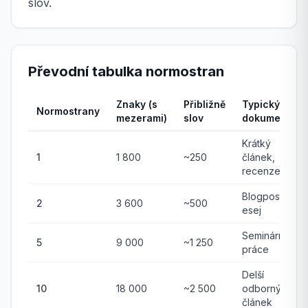
slov.
Převodní tabulka normostran
Znaky (s
Přibližně
Typický
Normostrany
mezerami)
slov
dokument
Krátký
1
1 800
~250
článek,
recenze
Blogpost,
2
3 600
~500
esej
Seminární
5
9 000
~1 250
práce
Delší
10
18 000
~2 500
odborný
článek