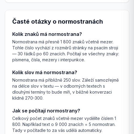
Časté otázky o normostranách
Kolik znaků má normostrana?
Normostrana má přesně 1 800 znaků včetně mezer.
Tohle číslo vychází z rozměrů stránky na psacím stroji
— 30 řádků po 60 znacích. Počítají se všechny znaky:
písmena, čísla, mezery i interpunkce.
Kolik slov má normostrana?
Normostrana má přibližně 250 slov. Záleží samozřejmě
na délce slov v textu — v odborných textech s
dlouhými termíny to bude míň, v běžné konverzaci
klidně 270-300.
Jak se počítají normostrany?
Celkový počet znaků včetně mezer vydělíte číslem 1
800. Například text o 9 000 znacích = 5 normostran.
Tady v počítadle to za vás udělá automaticky.