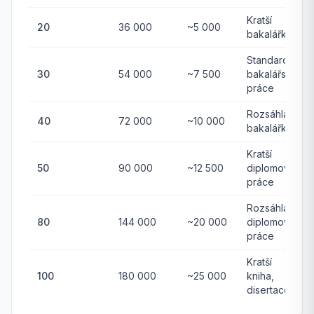
Kratší
20
36 000
~5 000
bakalářka
Standardní
30
54 000
~7 500
bakalářská
práce
Rozsáhlá
40
72 000
~10 000
bakalářka
Kratší
50
90 000
~12 500
diplomová
práce
Rozsáhlá
80
144 000
~20 000
diplomová
práce
Kratší
100
180 000
~25 000
kniha,
disertace