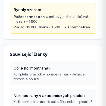
Rychlý vzorec:
Počet normostran
= celkový počet znaků (vč.
mezer) ÷ 1 800
Příklad: 36 000 znaků ÷ 1 800 =
20 normostran
Související články
Co je normostrana?
Kompletní průvodce normostranami - definice,
historie a použití.
Normostrany v akademických pracích
Kolik normostran má mít bakalářka nebo diplomka?