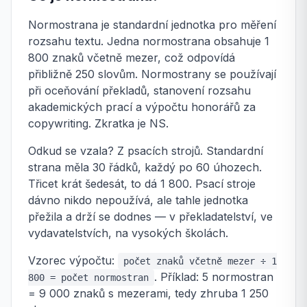
Normostrana je standardní jednotka pro měření
rozsahu textu. Jedna normostrana obsahuje 1
800 znaků včetně mezer, což odpovídá
přibližně 250 slovům. Normostrany se používají
při oceňování překladů, stanovení rozsahu
akademických prací a výpočtu honorářů za
copywriting. Zkratka je NS.
Odkud se vzala? Z psacích strojů. Standardní
strana měla 30 řádků, každý po 60 úhozech.
Třicet krát šedesát, to dá 1 800. Psací stroje
dávno nikdo nepoužívá, ale tahle jednotka
přežila a drží se dodnes — v překladatelství, ve
vydavatelstvích, na vysokých školách.
Vzorec výpočtu:
počet znaků včetně mezer ÷ 1
. Příklad: 5 normostran
800 = počet normostran
= 9 000 znaků s mezerami, tedy zhruba 1 250