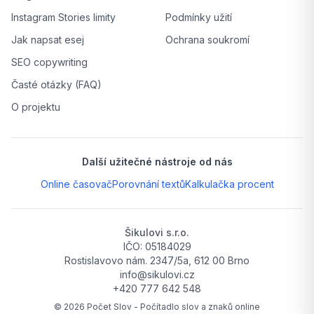
Instagram Stories limity
Podmínky užití
Jak napsat esej
Ochrana soukromí
SEO copywriting
Časté otázky (FAQ)
O projektu
Další užitečné nástroje od nás
Online časovač
Porovnání textů
Kalkulačka procent
Šikulovi s.r.o.
IČO: 05184029
Rostislavovo nám. 2347/5a, 612 00 Brno
info@sikulovi.cz
+420 777 642 548
©
2026
Počet Slov - Počítadlo slov a znaků online