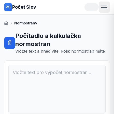
Počet Slov
PS
Normostrany
Domů
Počítadlo a kalkulačka
📄
normostran
Vložte text a hned víte, kolik normostran máte