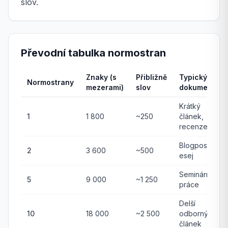
slov.
Převodní tabulka normostran
Znaky (s
Přibližně
Typický
Normostrany
mezerami)
slov
dokument
Krátký
1
1 800
~250
článek,
recenze
Blogpost,
2
3 600
~500
esej
Seminární
5
9 000
~1 250
práce
Delší
10
18 000
~2 500
odborný
článek