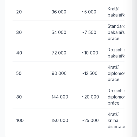
Kratší
20
36 000
~5 000
bakalářka
Standardní
30
54 000
~7 500
bakalářská
práce
Rozsáhlá
40
72 000
~10 000
bakalářka
Kratší
50
90 000
~12 500
diplomová
práce
Rozsáhlá
80
144 000
~20 000
diplomová
práce
Kratší
100
180 000
~25 000
kniha,
disertace