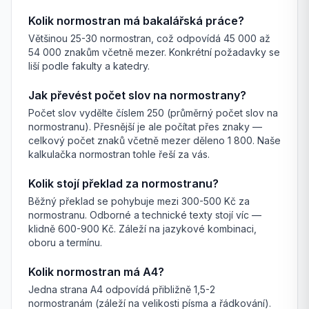
Kolik normostran má bakalářská práce?
Většinou 25-30 normostran, což odpovídá 45 000 až
54 000 znakům včetně mezer. Konkrétní požadavky se
liší podle fakulty a katedry.
Jak převést počet slov na normostrany?
Počet slov vydělte číslem 250 (průměrný počet slov na
normostranu). Přesnější je ale počítat přes znaky —
celkový počet znaků včetně mezer děleno 1 800. Naše
kalkulačka normostran tohle řeší za vás.
Kolik stojí překlad za normostranu?
Běžný překlad se pohybuje mezi 300-500 Kč za
normostranu. Odborné a technické texty stojí víc —
klidně 600-900 Kč. Záleží na jazykové kombinaci,
oboru a termínu.
Kolik normostran má A4?
Jedna strana A4 odpovídá přibližně 1,5-2
normostranám (záleží na velikosti písma a řádkování).