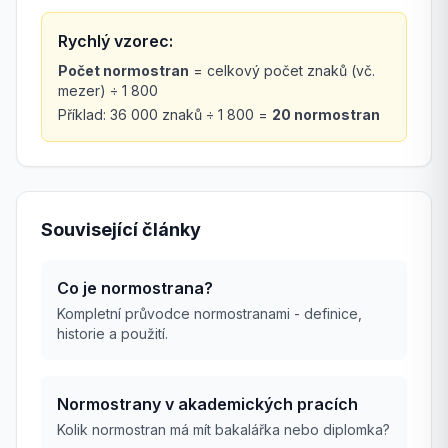
Rychlý vzorec:
Počet normostran
= celkový počet znaků (vč.
mezer) ÷ 1 800
Příklad: 36 000 znaků ÷ 1 800 =
20 normostran
Související články
Co je normostrana?
Kompletní průvodce normostranami - definice,
historie a použití.
Normostrany v akademických pracích
Kolik normostran má mít bakalářka nebo diplomka?