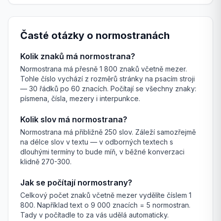
Časté otázky o normostranách
Kolik znaků má normostrana?
Normostrana má přesně 1 800 znaků včetně mezer.
Tohle číslo vychází z rozměrů stránky na psacím stroji
— 30 řádků po 60 znacích. Počítají se všechny znaky:
písmena, čísla, mezery i interpunkce.
Kolik slov má normostrana?
Normostrana má přibližně 250 slov. Záleží samozřejmě
na délce slov v textu — v odborných textech s
dlouhými termíny to bude míň, v běžné konverzaci
klidně 270-300.
Jak se počítají normostrany?
Celkový počet znaků včetně mezer vydělíte číslem 1
800. Například text o 9 000 znacích = 5 normostran.
Tady v počítadle to za vás udělá automaticky.