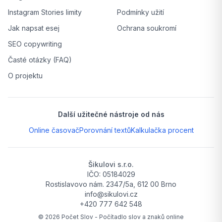
Instagram Stories limity
Podmínky užití
Jak napsat esej
Ochrana soukromí
SEO copywriting
Časté otázky (FAQ)
O projektu
Další užitečné nástroje od nás
Online časovač
Porovnání textů
Kalkulačka procent
Šikulovi s.r.o.
IČO: 05184029
Rostislavovo nám. 2347/5a, 612 00 Brno
info@sikulovi.cz
+420 777 642 548
©
2026
Počet Slov - Počítadlo slov a znaků online