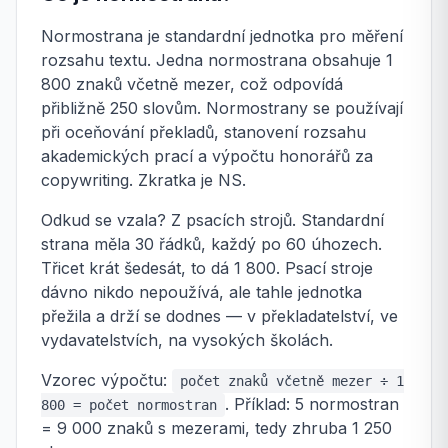
Normostrana je standardní jednotka pro měření
rozsahu textu. Jedna normostrana obsahuje 1
800 znaků včetně mezer, což odpovídá
přibližně 250 slovům. Normostrany se používají
při oceňování překladů, stanovení rozsahu
akademických prací a výpočtu honorářů za
copywriting. Zkratka je NS.
Odkud se vzala? Z psacích strojů. Standardní
strana měla 30 řádků, každý po 60 úhozech.
Třicet krát šedesát, to dá 1 800. Psací stroje
dávno nikdo nepoužívá, ale tahle jednotka
přežila a drží se dodnes — v překladatelství, ve
vydavatelstvích, na vysokých školách.
Vzorec výpočtu:
počet znaků včetně mezer ÷ 1
. Příklad: 5 normostran
800 = počet normostran
= 9 000 znaků s mezerami, tedy zhruba 1 250