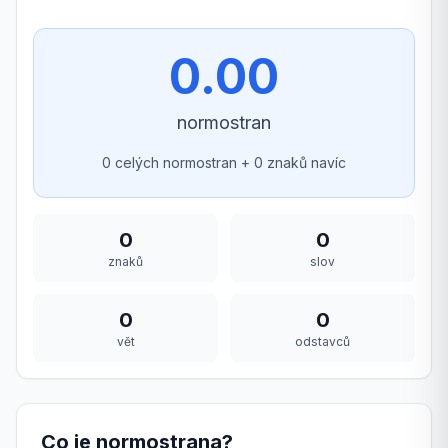
0.00
normostran
0
celých normostran +
0
znaků navíc
0
0
znaků
slov
0
0
vět
odstavců
Co je normostrana?