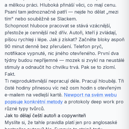
a mělkou práci. Hluboká přináší věci, co mají cenu.
Psaní tam jednoznačně patří — nejde ho dělat „mezi
tím" nebo souběžně se Slackem.
Schopnost hluboce pracovat se stává vzácnější,
přestože je cennější než dřív. Autoři, kteří ji zvládají,
píšou rychleji i lépe. Jak ji získat? Začněte bloky aspoň
90 minut denně bez přerušení. Telefon pryč,
notifikace vypnuté, nic jiného otevřeného. První dva
týdny budou nepříjemné — mozek si zvykl na neustálé
stimuly a odnaučit ho chvilku trvá. Pak se to zlomí.
Fakt.
Ti nejproduktivnější nepracují déle. Pracují hlouběji. Tři
čisté hodiny přinesou víc než osm hodin s otevřeným
e-mailem na vedlejší kartě.
Newport na svém webu
popisuje konkrétní metody
a protokoly deep work pro
různé typy tvůrců.
Jak to dělají čeští autoři a copywriteři
Myslíte si, že tahle pravidla platí jen pro anglosaské