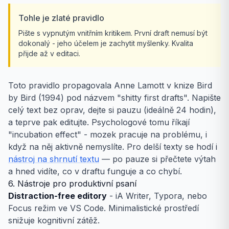
Tohle je zlaté pravidlo
Pište s vypnutým vnitřním kritikem. První draft nemusí být
dokonalý - jeho účelem je zachytit myšlenky. Kvalita
přijde až v editaci.
Toto pravidlo propagovala Anne Lamott v knize Bird
by Bird (1994) pod názvem "shitty first drafts". Napište
celý text bez oprav, dejte si pauzu (ideálně 24 hodin),
a teprve pak editujte. Psychologové tomu říkají
"incubation effect" - mozek pracuje na problému, i
když na něj aktivně nemyslíte. Pro delší texty se hodí i
nástroj na shrnutí textu
— po pauze si přečtete výtah
a hned vidíte, co v draftu funguje a co chybí.
6. Nástroje pro produktivní psaní
Distraction-free editory
- iA Writer, Typora, nebo
Focus režim ve VS Code. Minimalistické prostředí
snižuje kognitivní zátěž.