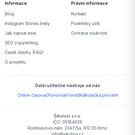
Informace
Právní informace
Blog
Kontakt
Instagram Stories limity
Podmínky užití
Jak napsat esej
Ochrana soukromí
SEO copywriting
Časté otázky (FAQ)
O projektu
Další užitečné nástroje od nás
Online časovač
Porovnání textů
Kalkulačka procent
Šikulovi s.r.o.
IČO: 05184029
Rostislavovo nám. 2347/5a, 612 00 Brno
info@sikulovi.cz