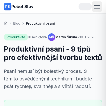
Počet Slov
PS
Blog
Produktivní psaní
Domů
Produktivita
10 min čtení
•
Martin Šikula
•
30. 1. 2026
MŠ
Produktivní psaní - 9 tipů
pro efektivnější tvorbu textů
Psaní nemusí být bolestivý proces. S
těmito osvědčenými technikami budete
psát rychleji, kvalitněji a s větší radostí.