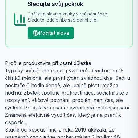
Sledujte svůj pokrok
Počítejte slova a znaky v reálném čase.
Sledujte, zda plníte své denní cíle.
Počítat slova
Proč je produktivita při psaní důležitá
Typický scénář mnoha copywriterů: deadline na 15
článků měsíčně, ale první týden zvládnou dva. Sedí u
počítače 6 hodin denně, ale reálně píšou možná
hodinu. Zbytek spolkne prokrastinace, sociální sítě a
rozptýlení. Klíčové poznání: problém není čas, ale
systém. Produktivní psaní neznamená rychlejší psaní.
Znamená efektivně využít čas, který je na psaní k
dispozici.
Studie od RescueTime z roku 2019 ukázala, že
průměrný knowledge worker má jen 2 hodiny 48