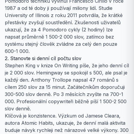
Pomodoro techniku vyvinul Francesco Cirillo v roce
1987 a od té doby ji používají miliony lidí. Studie
University of Illinois z roku 2011 potvrdila, že krátké
přestávky zvyšují soustředění. Zkušenosti uživatelů
ukazují, že za 4 Pomodoro cykly (2 hodiny) lze
napsat průměrně 1 500-2 000 slov, zatímco bez
systému stejný člověk zvládne za celý den pouze
600-1 000.
2. Stanovte si denní cíl počtu slov
Stephen King v knize On Writing píše, že jeho denní cíl
je 2 000 slov. Hemingway se spokojil s 500, ale psal je
každý den. Anthony Trollope napsal 47 románů s
cílem 250 slov za 15 minut. Začátečníkům doporučuji
300-500 slov denně. Po 3 měsících zvyšte na 700-1
000. Profesionální copywriteři běžně píší 1 500-2 500
slov denně.
Klíčová je konzistence. Výzkum od Jamese Cleara,
autora Atomic Habits, ukazuje, že denní malá aktivita
buduje návyk rychleji než nárazové velké výkony. 300