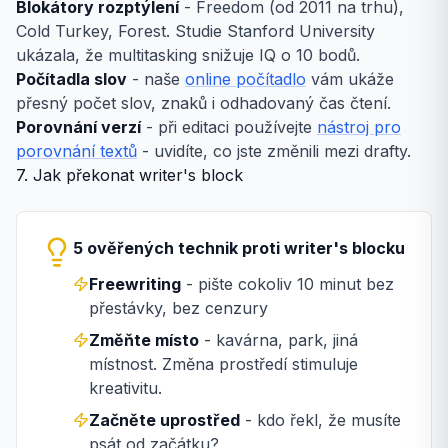
Blokátory rozptýlení
- Freedom (od 2011 na trhu),
Cold Turkey, Forest. Studie Stanford University
ukázala, že multitasking snižuje IQ o 10 bodů.
Počítadla slov
- naše
online počítadlo
vám ukáže
přesný počet slov, znaků i odhadovaný čas čtení.
Porovnání verzí
- při editaci používejte
nástroj pro
porovnání textů
- uvidíte, co jste změnili mezi drafty.
7. Jak překonat writer's block
5 ověřených technik proti writer's blocku
Freewriting
- pište cokoliv 10 minut bez
přestávky, bez cenzury
Změňte místo
- kavárna, park, jiná
místnost. Změna prostředí stimuluje
kreativitu.
Začněte uprostřed
- kdo řekl, že musíte
psát od začátku?