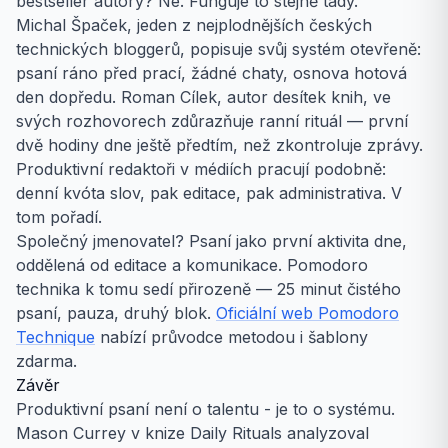
bestseller autory? Ne. Funguje to stejně tady.
Michal Špaček, jeden z nejplodnějších českých
technických bloggerů, popisuje svůj systém otevřeně:
psaní ráno před prací, žádné chaty, osnova hotová
den dopředu. Roman Cílek, autor desítek knih, ve
svých rozhovorech zdůrazňuje ranní rituál — první
dvě hodiny dne ještě předtím, než zkontroluje zprávy.
Produktivní redaktoři v médiích pracují podobně:
denní kvóta slov, pak editace, pak administrativa. V
tom pořadí.
Společný jmenovatel? Psaní jako první aktivita dne,
oddělená od editace a komunikace. Pomodoro
technika k tomu sedí přirozeně — 25 minut čistého
psaní, pauza, druhý blok.
Oficiální web Pomodoro
Technique
nabízí průvodce metodou i šablony
zdarma.
Závěr
Produktivní psaní není o talentu - je to o systému.
Mason Currey v knize Daily Rituals analyzoval