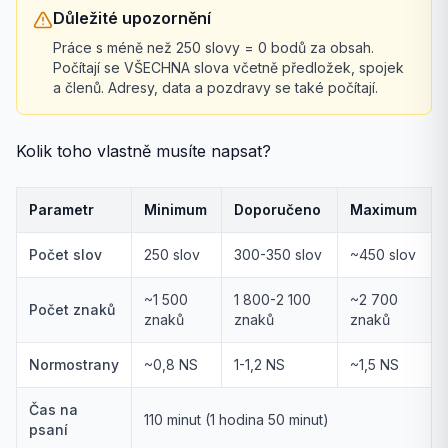
Důležité upozornění
Práce s méně než 250 slovy = 0 bodů za obsah.
Počítají se VŠECHNA slova včetně předložek, spojek
a členů. Adresy, data a pozdravy se také počítají.
Kolik toho vlastně musíte napsat?
Parametr
Minimum
Doporučeno
Maximum
Počet slov
250 slov
300-350 slov
~450 slov
~1 500
1 800-2 100
~2 700
Počet znaků
znaků
znaků
znaků
Normostrany
~0,8 NS
1-1,2 NS
~1,5 NS
Čas na
110 minut (1 hodina 50 minut)
psaní