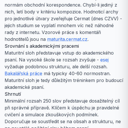
normám obchodní korespondence. Chybí-li jediný z
nich, letí body v kritériu kompozice. Hodnoticí archy
pro jednotlivé útvary zveřejňuje Cermat (dnes CZVV) -
jejich studium se vyplatí mnohem víc než náhodné
rady z internetu. Vzorové práce s komentáři
hodnotitelů jsou na
maturita.cermat.cz
.
Srovnání s akademickými pracemi
Maturitní sloh představuje vstup do akademického
psaní. Na vysoké škole se rozsah zvyšuje -
esej
vyžaduje podobnou strukturu, ale delší rozsah.
Bakalářská práce
má typicky 40-60 normostran.
Maturitní sloh je tedy důležitým tréninkem pro budoucí
akademické psaní.
Shrnutí
Minimální rozsah 250 slov představuje dosažitelný cíl
při správné přípravě. Klíčem k úspěchu je pravidelné
cvičení a simulace zkouškových podmínek.
Doporučuje se soustředit se na obsah a strukturu, ne