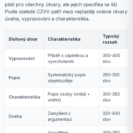
platí pro všechny útvary, ale jejich specifika se liší.
Podle statistik CZVV patří mezi nejčastěji volené útvary
úvaha, vypravování a charakteristika.
Typický
Slohový útvar
Charakteristika
rozsah
Příběh s zápletkou a
300-400
Vypravování
vyvrcholením
slov
Systematický popis
280-350
Popis
objektu/děje
slov
Popis osoby (vnější +
300-380
Charakteristika
vnitřní)
slov
Zamyšlení s
320-400
Úvaha
argumentací
slov
Vysvětlení
300-380