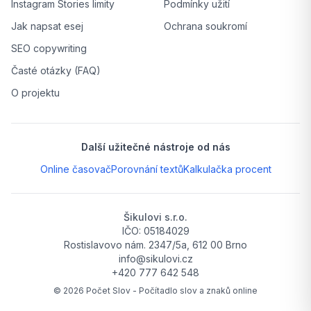
Instagram Stories limity
Podmínky užití
Jak napsat esej
Ochrana soukromí
SEO copywriting
Časté otázky (FAQ)
O projektu
Další užitečné nástroje od nás
Online časovač
Porovnání textů
Kalkulačka procent
Šikulovi s.r.o.
IČO: 05184029
Rostislavovo nám. 2347/5a, 612 00 Brno
info@sikulovi.cz
+420 777 642 548
©
2026
Počet Slov - Počítadlo slov a znaků online