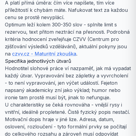
A platí přímá úměra: čím více napíšete, tím více
příležitostí k chybám máte. Nafukovat text za každou
cenu se prostě nevyplácí.
Optimum leží kolem 300-350 slov - splníte limit s
rezervou, text přitom neztrácí na přesnosti. Podrobná
kritéria hodnocení zveřejňuje CZVV (Centrum pro
zjišťování výsledků vzdělávání), aktuální pokyny jsou
na
czvv.cz - Maturitní zkouška
.
Specifika jednotlivých útvarů
Hodnotitel slohové práce ví nazpaměť, jak má vypadat
každý útvar. Vypravování bez zápletky a vyvrcholení
- to není vypravování, jen výčet událostí. Fejeton
napsaný akademicky zní jako výklad; humor nebo
ironie tam prostě musí být, jinak to nefunguje.
U charakteristiky se čeká rovnováha - vnější rysy i
vnitřní, ideálně propletené. Čistě fyzický popis nestačí.
Motivační dopis hraje v jiné lize. Adresa, datum,
oslovení, rozloučení - tyto formální prvky se počítají
do celkového rozsahu a zároveň musí odpovídat