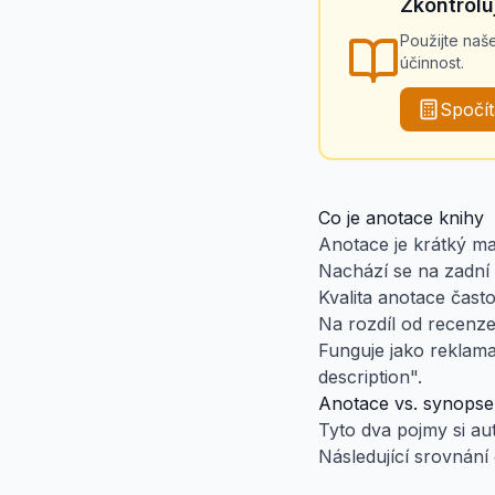
Zkontrolu
Použijte naš
účinnost.
Spočít
Co je anotace knihy
Anotace je krátký ma
Nachází se na zadní 
Kvalita anotace čast
Na rozdíl od recenz
Funguje jako reklama
description".
Anotace vs. synopse 
Tyto dva pojmy si aut
Následující srovnání 