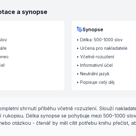
otace a synopse
Synopse
slov
• Délka: 500-1000 slov
náře
• Určena pro nakladatele
onec
• Včetně rozuzlení
čel
• Informativní účel
• Neutrální jazyk
• Popisuje celý děj
pletní shrnutí příběhu včetně rozuzlení. Slouží nakladate
 rukopisu. Délka synopse se pohybuje mezi 500-1000 slo
ebo otázkou - čtenář by měl cítit potřebu knihu přečíst, a