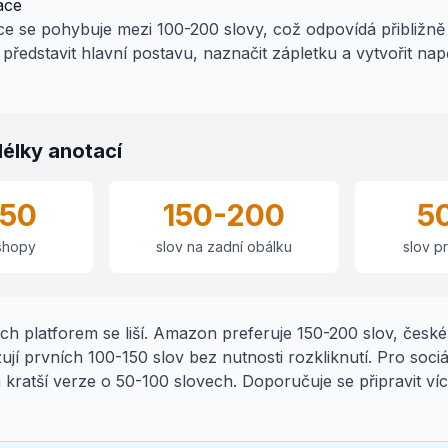
ace
ce se pohybuje mezi 100-200 slovy, což odpovídá přibližn
ředstavit hlavní postavu, naznačit zápletku a vytvořit napě
élky anotací
150
150-200
5
-shopy
slov na zadní obálku
slov pr
ch platforem se liší. Amazon preferuje 150-200 slov, česk
í prvních 100-150 slov bez nutnosti rozkliknutí. Pro sociál
kratší verze o 50-100 slovech. Doporučuje se připravit ví