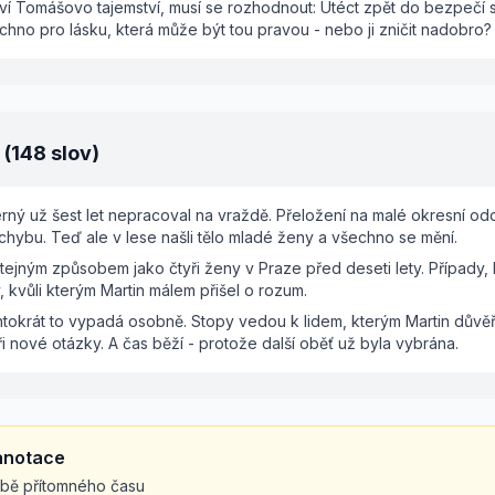
ví Tomášovo tajemství, musí se rozhodnout: Utéct zpět do bezpečí 
chno pro lásku, která může být tou pravou - nebo ji zničit nadobro?
r (148 slov)
erný už šest let nepracoval na vraždě. Přeložení na malé okresní od
 chybu. Teď ale v lese našli tělo mladé ženy a všechno se mění.
stejným způsobem jako čtyři ženy v Praze před deseti lety. Případy, 
y, kvůli kterým Martin málem přišel o rozum.
tentokrát to vypadá osobně. Stopy vedou k lidem, kterým Martin důvě
i nové otázky. A čas běží - protože další oběť už byla vybrána.
 anotace
sobě přítomného času