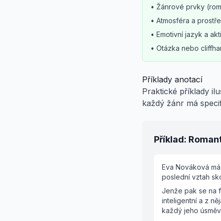
• Žánrové prvky (roman
• Atmosféra a prostře
• Emotivní jazyk a akt
• Otázka nebo cliffh
Příklady anotací
Praktické příklady il
každý žánr má specif
Příklad: Roman
Eva Nováková má ja
poslední vztah sko
Jenže pak se na fi
inteligentní a z 
každý jeho úsměv 