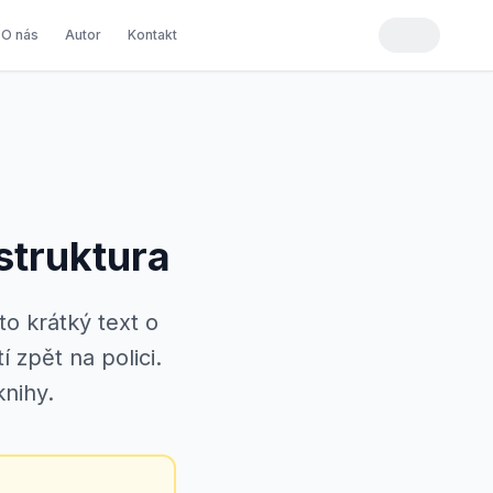
O nás
Autor
Kontakt
struktura
to krátký text o
 zpět na polici.
knihy.