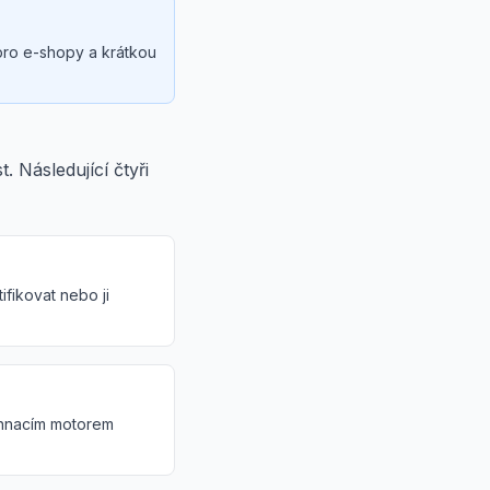
 pro e-shopy a krátkou
. Následující čtyři
fikovat nebo ji
e hnacím motorem