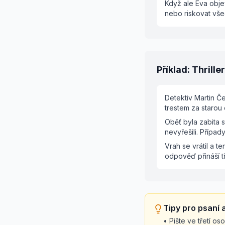
Když ale Eva obje
nebo riskovat vše
Příklad: Thrille
Detektiv Martin Č
trestem za starou
Oběť byla zabita 
nevyřešili. Případ
Vrah se vrátil a 
odpověď přináší tř
Tipy pro psaní
• Pište ve třetí o