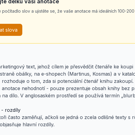
jte délku vaší anotace
e počítadlo slov a ujistěte se, že vaše anotace má ideálních 100-200
at slova
rketingový text, jehož cílem je přesvědčit čtenáře ke koupi
straně obálky, na e-shopech (Martinus, Kosmas) a v kataloz
o rozhoduje o tom, zda si potenciální čtenář knihu zakoupí.
e anotace nehodnotí - pouze prezentuje obsah knihy bez p
 na dílo. V anglosaském prostředí se používá termín „blu
- rozdíly
oři často zaměňují, ačkoli se jedná o zcela odlišné texty s
objasňuje hlavní rozdíly.