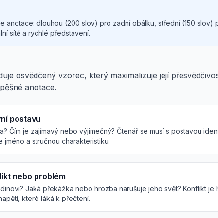
erze anotace: dlouhou (200 slov) pro zadní obálku, střední (150 slov)
lní sítě a rychlé představení.
duje osvědčený vzorec, který maximalizuje její přesvědčivost
spěšné anotace.
vní postavu
a? Čím je zajímavý nebo výjimečný? Čtenář se musí s postavou identi
e jméno a stručnou charakteristiku.
likt nebo problém
hrdinovi? Jaká překážka nebo hrozba narušuje jeho svět? Konflikt j
napětí, které láká k přečtení.