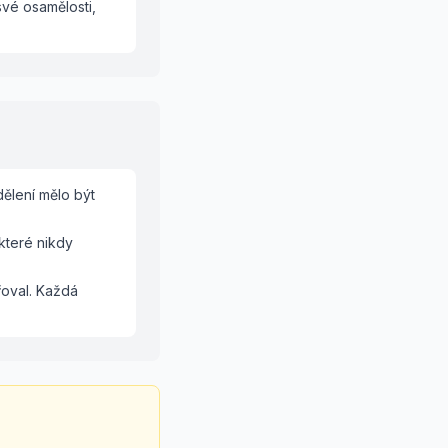
své osamělosti,
dělení mělo být
které nikdy
řoval. Každá