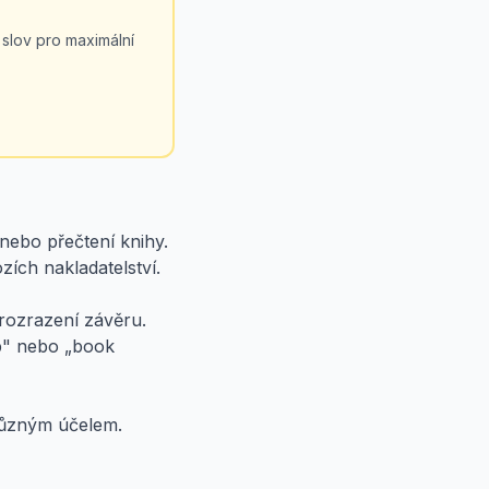
 slov pro maximální
 nebo přečtení knihy.
ích nakladatelství.
rozrazení závěru.
rb" nebo „book
 různým účelem.