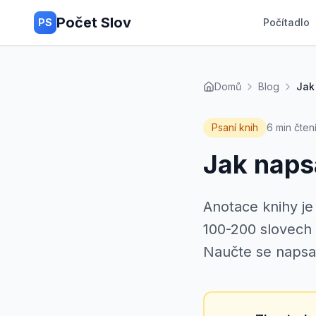
Počet Slov
PS
Počítadlo
Domů
Blog
Jak
Psaní knih
6 min čten
Jak napsa
Anotace knihy je
100-200 slovech r
Naučte se napsat