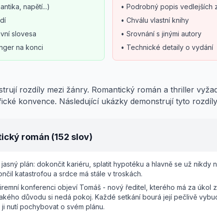
tika, napětí...)
• Podrobný popis vedlejších 
dí
• Chválu vlastní knihy
ivní slovesa
• Srovnání s jinými autory
anger na konci
• Technické detaily o vydání
ustrují rozdíly mezi žánry. Romantický román a thriller vyžad
ické konvence. Následující ukázky demonstrují tyto rozdíly
tický román (152 slov)
sný plán: dokončit kariéru, splatit hypotéku a hlavně se už nikdy n
nčil katastrofou a srdce má stále v troskách.
remní konferenci objeví Tomáš - nový ředitel, kterého má za úkol za
nějakého důvodu si nedá pokoj. Každé setkání bourá její pečlivě vyb
ji nutí pochybovat o svém plánu.