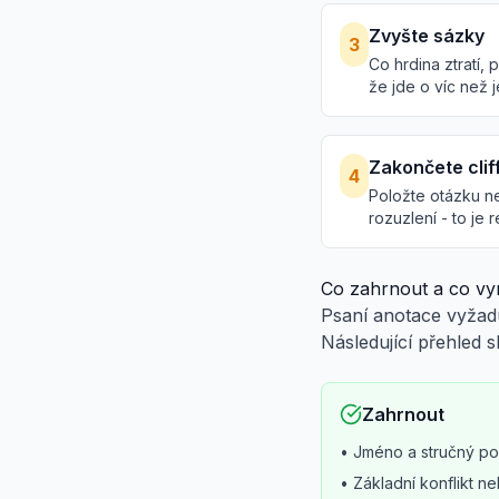
Zvyšte sázky
3
Co hrdina ztratí,
že jde o víc než 
Zakončete cli
4
Položte otázku n
rozuzlení - to je
Co zahrnout a co vy
Psaní anotace vyžad
Následující přehled
Zahrnout
• Jméno a stručný po
• Základní konflikt 