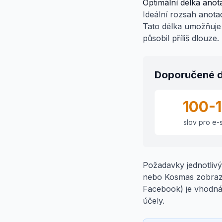
Optimální délka anot
Ideální rozsah anota
Tato délka umožňuje p
působil příliš dlouze.
Doporučené d
100-
slov pro e
Požadavky jednotlivý
nebo Kosmas zobrazuj
Facebook) je vhodná 
účely.