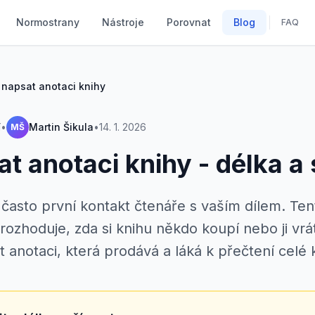
Normostrany
Nástroje
Porovnat
Blog
FAQ
 napsat anotaci knihy
í
•
Martin Šikula
•
14. 1. 2026
MŠ
t anotaci knihy - délka a 
 často první kontakt čtenáře s vaším dílem. Ten
ozhoduje, zda si knihu někdo koupí nebo ji vrátí
 anotaci, která prodává a láká k přečtení celé 