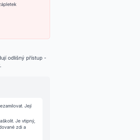
zápletek
ují odlišný přístup -
.
ezamilovat. Její
školit. Je vtipný,
udované zdi a