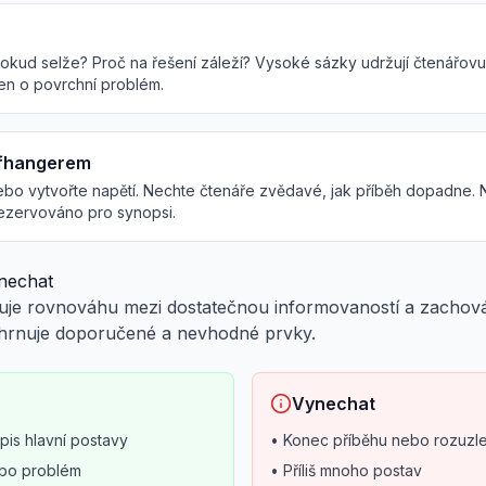
 pokud selže? Proč na řešení záleží? Vysoké sázky udržují čtenářov
jen o povrchní problém.
ffhangerem
ebo vytvořte napětí. Nechte čtenáře zvědavé, jak příběh dopadne. 
 rezervováno pro synopsi.
nechat
uje rovnováhu mezi dostatečnou informovaností a zachová
 shrnuje doporučené a nevhodné prvky.
Vynechat
pis hlavní postavy
• Konec příběhu nebo rozuzle
nebo problém
• Příliš mnoho postav