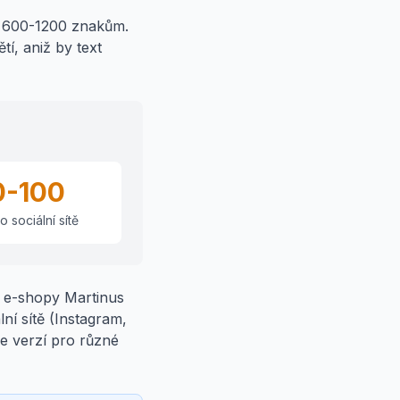
ě 600-1200 znakům.
tí, aniž by text
0-100
o sociální sítě
é e-shopy Martinus
ní sítě (Instagram,
ce verzí pro různé