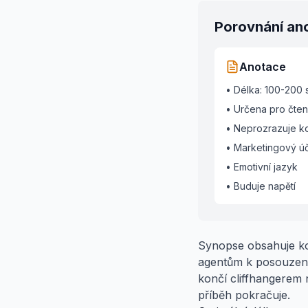
Porovnání an
Anotace
• Délka: 100-200 
• Určena pro čte
• Neprozrazuje k
• Marketingový ú
• Emotivní jazyk
• Buduje napětí
Synopse obsahuje kom
agentům k posouzení
končí cliffhangerem n
příběh pokračuje.