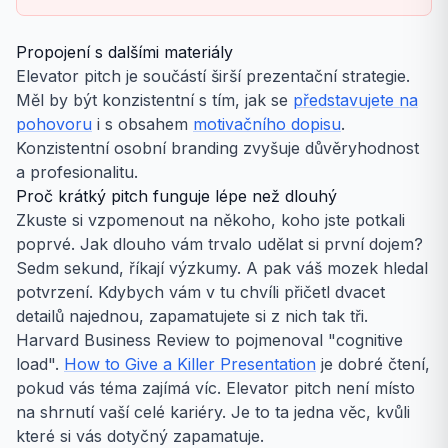
Propojení s dalšími materiály
Elevator pitch je součástí širší prezentační strategie.
Měl by být konzistentní s tím, jak se
představujete na
pohovoru
i s obsahem
motivačního dopisu
.
Konzistentní osobní branding zvyšuje důvěryhodnost
a profesionalitu.
Proč krátký pitch funguje lépe než dlouhý
Zkuste si vzpomenout na někoho, koho jste potkali
poprvé. Jak dlouho vám trvalo udělat si první dojem?
Sedm sekund, říkají výzkumy. A pak váš mozek hledal
potvrzení. Kdybych vám v tu chvíli přičetl dvacet
detailů najednou, zapamatujete si z nich tak tři.
Harvard Business Review to pojmenoval "cognitive
load".
How to Give a Killer Presentation
je dobré čtení,
pokud vás téma zajímá víc. Elevator pitch není místo
na shrnutí vaší celé kariéry. Je to ta jedna věc, kvůli
které si vás dotyčný zapamatuje.