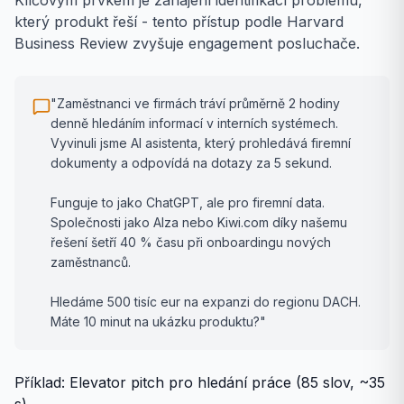
Klíčovým prvkem je zahájení identifikací problému,
který produkt řeší - tento přístup podle Harvard
Business Review zvyšuje engagement posluchače.
"Zaměstnanci ve firmách tráví průměrně 2 hodiny
denně hledáním informací v interních systémech.
Vyvinuli jsme AI asistenta, který prohledává firemní
dokumenty a odpovídá na dotazy za 5 sekund.
Funguje to jako ChatGPT, ale pro firemní data.
Společnosti jako Alza nebo Kiwi.com díky našemu
řešení šetří 40 % času při onboardingu nových
zaměstnanců.
Hledáme 500 tisíc eur na expanzi do regionu DACH.
Máte 10 minut na ukázku produktu?"
Příklad: Elevator pitch pro hledání práce (85 slov, ~35