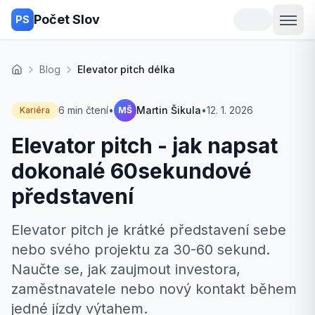
Počet Slov
PS
Blog
Elevator pitch délka
Domů
6 min čtení
•
Martin Šikula
•
12. 1. 2026
Kariéra
MŠ
Elevator pitch - jak napsat
dokonalé 60sekundové
představení
Elevator pitch je krátké představení sebe
nebo svého projektu za 30-60 sekund.
Naučte se, jak zaujmout investora,
zaměstnavatele nebo nový kontakt během
jedné jízdy výtahem.