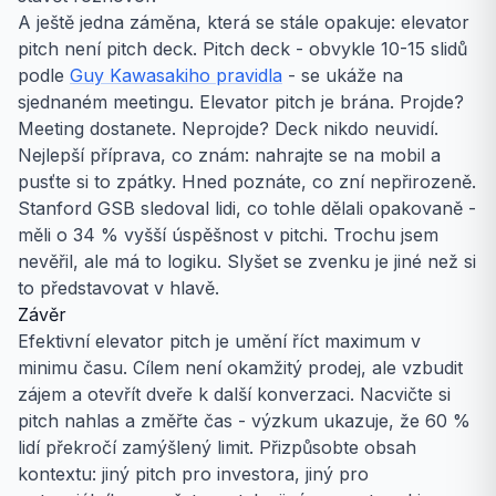
A ještě jedna záměna, která se stále opakuje: elevator
pitch není pitch deck. Pitch deck - obvykle 10-15 slidů
podle
Guy Kawasakiho pravidla
- se ukáže na
sjednaném meetingu. Elevator pitch je brána. Projde?
Meeting dostanete. Neprojde? Deck nikdo neuvidí.
Nejlepší příprava, co znám: nahrajte se na mobil a
pusťte si to zpátky. Hned poznáte, co zní nepřirozeně.
Stanford GSB sledoval lidi, co tohle dělali opakovaně -
měli o 34 % vyšší úspěšnost v pitchi. Trochu jsem
nevěřil, ale má to logiku. Slyšet se zvenku je jiné než si
to představovat v hlavě.
Závěr
Efektivní elevator pitch je umění říct maximum v
minimu času. Cílem není okamžitý prodej, ale vzbudit
zájem a otevřít dveře k další konverzaci. Nacvičte si
pitch nahlas a změřte čas - výzkum ukazuje, že 60 %
lidí překročí zamýšlený limit. Přizpůsobte obsah
kontextu: jiný pitch pro investora, jiný pro