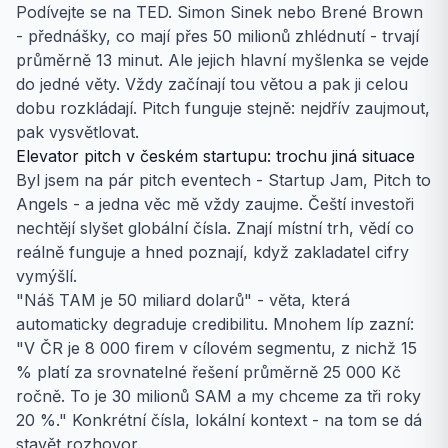
Podívejte se na TED. Simon Sinek nebo Brené Brown
- přednášky, co mají přes 50 milionů zhlédnutí - trvají
průměrně 13 minut. Ale jejich hlavní myšlenka se vejde
do jedné věty. Vždy začínají tou větou a pak ji celou
dobu rozkládají. Pitch funguje stejně: nejdřív zaujmout,
pak vysvětlovat.
Elevator pitch v českém startupu: trochu jiná situace
Byl jsem na pár pitch eventech - Startup Jam, Pitch to
Angels - a jedna věc mě vždy zaujme. Čeští investoři
nechtějí slyšet globální čísla. Znají místní trh, vědí co
reálně funguje a hned poznají, když zakladatel cifry
vymýšlí.
"Náš TAM je 50 miliard dolarů" - věta, která
automaticky degraduje credibilitu. Mnohem líp zazní:
"V ČR je 8 000 firem v cílovém segmentu, z nichž 15
% platí za srovnatelné řešení průměrně 25 000 Kč
ročně. To je 30 milionů SAM a my chceme za tři roky
20 %." Konkrétní čísla, lokální kontext - na tom se dá
stavět rozhovor.