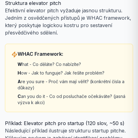
Struktura elevator pitch
Efektivní elevator pitch vyžaduje jasnou strukturu.
Jedním z osvědčených přístupů je WHAC framework,
který poskytuje logickou kostru pro sestavení
přesvědčivého sdělení.
WHAC Framework:
W
hat - Co děláte? Co nabízíte?
H
ow - Jak to funguje? Jak řešíte problém?
A
re you sure - Proč vám mají věřit? (konkrétní čísla a
důkazy)
C
an you do it - Co od posluchače očekáváte? (jasná
výzva k akci)
Příklad: Elevator pitch pro startup (120 slov, ~50 s)
Následující příklad ilustruje strukturu startup pitche.