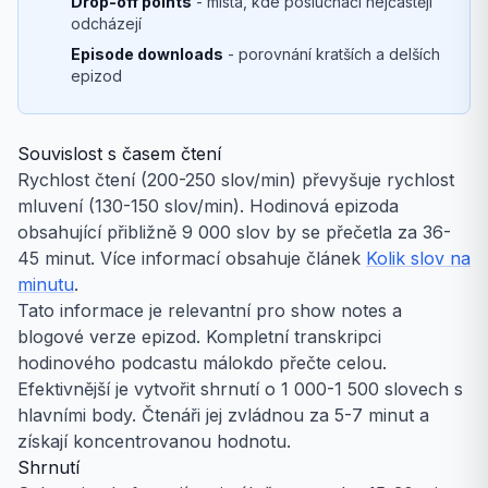
Drop-off points
- místa, kde posluchači nejčastěji
odcházejí
Episode downloads
- porovnání kratších a delších
epizod
Souvislost s časem čtení
Rychlost čtení (200-250 slov/min) převyšuje rychlost
mluvení (130-150 slov/min). Hodinová epizoda
obsahující přibližně 9 000 slov by se přečetla za 36-
45 minut. Více informací obsahuje článek
Kolik slov na
minutu
.
Tato informace je relevantní pro show notes a
blogové verze epizod. Kompletní transkripci
hodinového podcastu málokdo přečte celou.
Efektivnější je vytvořit shrnutí o 1 000-1 500 slovech s
hlavními body. Čtenáři jej zvládnou za 5-7 minut a
získají koncentrovanou hodnotu.
Shrnutí