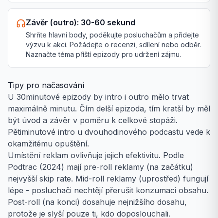
Závěr (outro): 30-60 sekund
Shrňte hlavní body, poděkujte posluchačům a přidejte
výzvu k akci. Požádejte o recenzi, sdílení nebo odběr.
Naznačte téma příští epizody pro udržení zájmu.
Tipy pro načasování
U 30minutové epizody by intro i outro mělo trvat
maximálně minutu. Čím delší epizoda, tím kratší by měl
být úvod a závěr v poměru k celkové stopáži.
Pětiminutové intro u dvouhodinového podcastu vede k
okamžitému opuštění.
Umístění reklam ovlivňuje jejich efektivitu. Podle
Podtrac (2024) mají pre-roll reklamy (na začátku)
nejvyšší skip rate. Mid-roll reklamy (uprostřed) fungují
lépe - posluchači nechtějí přerušit konzumaci obsahu.
Post-roll (na konci) dosahuje nejnižšího dosahu,
protože je slyší pouze ti, kdo doposlouchali.