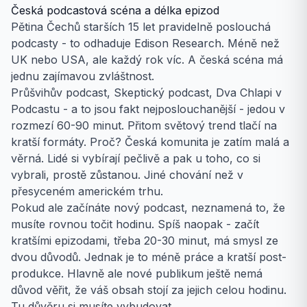
Česká podcastová scéna a délka epizod
Pětina Čechů starších 15 let pravidelně poslouchá
podcasty - to odhaduje Edison Research. Méně než
UK nebo USA, ale každý rok víc. A česká scéna má
jednu zajímavou zvláštnost.
Průšvihův podcast, Skeptický podcast, Dva Chlapi v
Podcastu - a to jsou fakt nejposlouchanější - jedou v
rozmezí 60-90 minut. Přitom světový trend tlačí na
kratší formáty. Proč? Česká komunita je zatím malá a
věrná. Lidé si vybírají pečlivě a pak u toho, co si
vybrali, prostě zůstanou. Jiné chování než v
přesyceném americkém trhu.
Pokud ale začínáte nový podcast, neznamená to, že
musíte rovnou točit hodinu. Spíš naopak - začít
kratšími epizodami, třeba 20-30 minut, má smysl ze
dvou důvodů. Jednak je to méně práce a kratší post-
produkce. Hlavně ale nové publikum ještě nemá
důvod věřit, že váš obsah stojí za jejich celou hodinu.
Tu důvěru si musíte vybudovat.