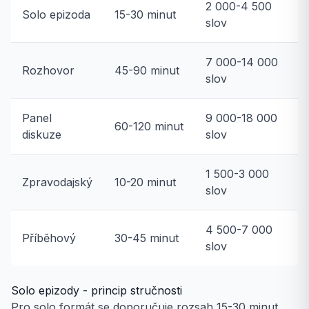
2 000-4 500
Solo epizoda
15-30 minut
slov
7 000-14 000
Rozhovor
45-90 minut
slov
Panel
9 000-18 000
60-120 minut
diskuze
slov
1 500-3 000
Zpravodajský
10-20 minut
slov
4 500-7 000
Příběhový
30-45 minut
slov
Solo epizody - princip stručnosti
Pro solo formát se doporučuje rozsah 15-30 minut.