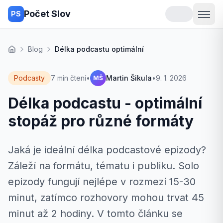
Počet Slov
PS
Blog
Délka podcastu optimální
Domů
Podcasty
7 min čtení
•
Martin Šikula
•
9. 1. 2026
MŠ
Délka podcastu - optimální
stopáž pro různé formáty
Jaká je ideální délka podcastové epizody?
Záleží na formátu, tématu i publiku. Solo
epizody fungují nejlépe v rozmezí 15-30
minut, zatímco rozhovory mohou trvat 45
minut až 2 hodiny. V tomto článku se