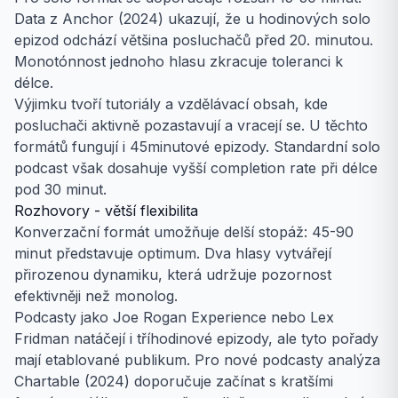
Data z Anchor (2024) ukazují, že u hodinových solo
epizod odchází většina posluchačů před 20. minutou.
Monotónnost jednoho hlasu zkracuje toleranci k
délce.
Výjimku tvoří tutoriály a vzdělávací obsah, kde
posluchači aktivně pozastavují a vracejí se. U těchto
formátů fungují i 45minutové epizody. Standardní solo
podcast však dosahuje vyšší completion rate při délce
pod 30 minut.
Rozhovory - větší flexibilita
Konverzační formát umožňuje delší stopáž: 45-90
minut představuje optimum. Dva hlasy vytvářejí
přirozenou dynamiku, která udržuje pozornost
efektivněji než monolog.
Podcasty jako Joe Rogan Experience nebo Lex
Fridman natáčejí i tříhodinové epizody, ale tyto pořady
mají etablované publikum. Pro nové podcasty analýza
Chartable (2024) doporučuje začínat s kratšími