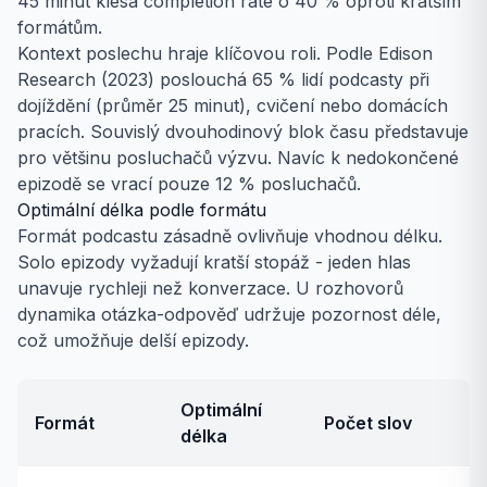
45 minut klesá completion rate o 40 % oproti kratším
formátům.
Kontext poslechu hraje klíčovou roli. Podle Edison
Research (2023) poslouchá 65 % lidí podcasty při
dojíždění (průměr 25 minut), cvičení nebo domácích
pracích. Souvislý dvouhodinový blok času představuje
pro většinu posluchačů výzvu. Navíc k nedokončené
epizodě se vrací pouze 12 % posluchačů.
Optimální délka podle formátu
Formát podcastu zásadně ovlivňuje vhodnou délku.
Solo epizody vyžadují kratší stopáž - jeden hlas
unavuje rychleji než konverzace. U rozhovorů
dynamika otázka-odpověď udržuje pozornost déle,
což umožňuje delší epizody.
Optimální
Formát
Počet slov
délka