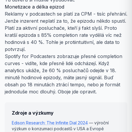
Monetizace a délka epizod
Reklamy v podcastech se platí za CPM - tisíc přehrání.
Jenže inzerent neplatí za to, že epizodu někdo spustí.
Platí za aktivní posluchače, kteří ji fakt slyší. Proto
kratší epizoda s 85% completion rate vydělá víc než
hodinová s 40 %. Tohle je protiintuitivní, ale data to
potvrzují.
Spotify for Podcasters zobrazuje přesné completion
curves - vidíte, kde přesně lidé odcházejí. Když
analytics ukáže, že 60 % posluchačů odejde v 18.
minutě hodinové epizody, máte jasný signál. Buď
obsah po 18 minutách ztrácí tempo, nebo je formát
jednoduše moc dlouhý. Oboje jde opravit.
Zdroje a výzkumy
Edison Research: The Infinite Dial 2024
— výroční
výzkum o konzumaci podcastů v USA a Evropě