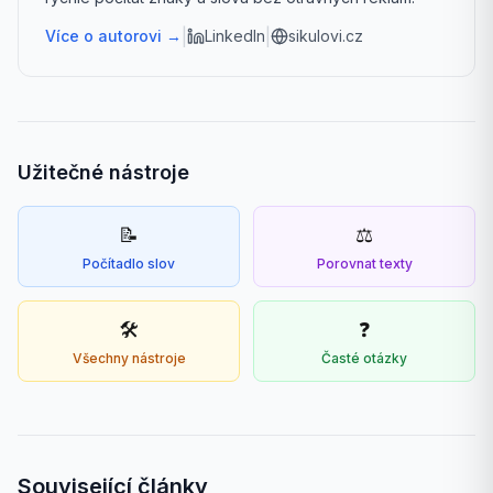
|
|
Více o autorovi →
LinkedIn
sikulovi.cz
Užitečné nástroje
📝
⚖️
Počítadlo slov
Porovnat texty
🛠️
❓
Všechny nástroje
Časté otázky
Související články