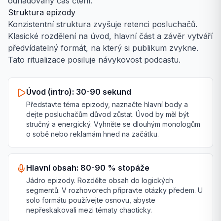
odhadovaný čas čtení.
Struktura epizody
Konzistentní struktura zvyšuje retenci posluchačů.
Klasické rozdělení na úvod, hlavní část a závěr vytváří
předvídatelný formát, na který si publikum zvykne.
Tato ritualizace posiluje návykovost podcastu.
Úvod (intro): 30-90 sekund
Představte téma epizody, naznačte hlavní body a
dejte posluchačům důvod zůstat. Úvod by měl být
stručný a energický. Vyhněte se dlouhým monologům
o sobě nebo reklamám hned na začátku.
Hlavní obsah: 80-90 % stopáže
Jádro epizody. Rozdělte obsah do logických
segmentů. V rozhovorech připravte otázky předem. U
solo formátu používejte osnovu, abyste
nepřeskakovali mezi tématy chaoticky.