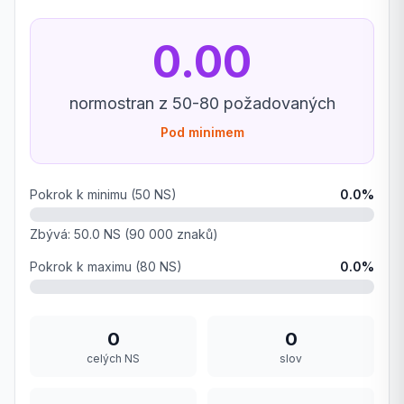
0.00
normostran z
50
-
80
požadovaných
Pod minimem
Pokrok k minimu (
50
NS)
0.0
%
Zbývá:
50.0
NS (
90 000
znaků)
Pokrok k maximu (
80
NS)
0.0
%
0
0
celých NS
slov