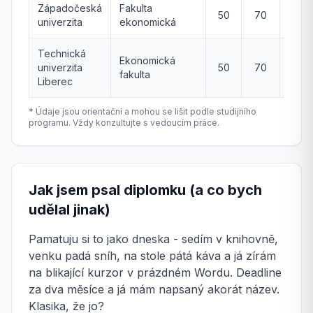
Západočeská
Fakulta
50
70
-
univerzita
ekonomická
Technická
Ekonomická
univerzita
50
70
-
fakulta
Liberec
* Údaje jsou orientační a mohou se lišit podle studijního
programu. Vždy konzultujte s vedoucím práce.
Jak jsem psal diplomku (a co bych
udělal jinak)
Pamatuju si to jako dneska - sedím v knihovně,
venku padá sníh, na stole pátá káva a já zírám
na blikající kurzor v prázdném Wordu. Deadline
za dva měsíce a já mám napsaný akorát název.
Klasika, že jo?