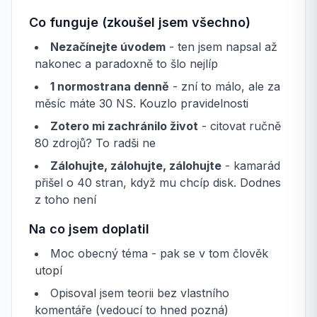
Co funguje (zkoušel jsem všechno)
Nezačínejte úvodem
- ten jsem napsal až
nakonec a paradoxně to šlo nejlíp
1 normostrana denně
- zní to málo, ale za
měsíc máte 30 NS. Kouzlo pravidelnosti
Zotero mi zachránilo život
- citovat ručně
80 zdrojů? To radši ne
Zálohujte, zálohujte, zálohujte
- kamarád
přišel o 40 stran, když mu chcíp disk. Dodnes
z toho není
Na co jsem doplatil
Moc obecný téma - pak se v tom člověk
utopí
Opisoval jsem teorii bez vlastního
komentáře (vedoucí to hned pozná)