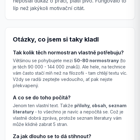
neposlal důkaz o práci, platil pivo. Fungovalo to
líp než jakýkoli motivační citát.
Otázky, co jsem si taky kladl
Tak kolik těch normostran vlastně potřebuju?
Většinou se pohybujete mezi
50-80 normostrany
(to
je těch 90 000 - 144 000 znaků). Ale hele, na technice
vám často stačí míň než na filozofii - tam chtějí textu víc.
Vždy se radši zeptejte vedoucího, ať pak nejste
překvapený.
A co se do toho počítá?
Jenom ten vlastní text. Takže
přílohy, obsah, seznam
literatury
- to všechno je navíc a nepočítá se. Což je
vlastně dobrá zpráva, protože seznam literatury vám
může klidně zabrat 5 stran.
Za jak dlouho se to dá stihnout?