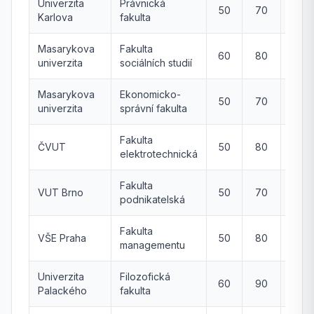
Univerzita
Právnická
50
70
-
Karlova
fakulta
Masarykova
Fakulta
60
80
-
univerzita
sociálních studií
Masarykova
Ekonomicko-
50
70
-
univerzita
správní fakulta
Fakulta
ČVUT
50
80
-
elektrotechnická
Fakulta
VUT Brno
50
70
-
podnikatelská
Fakulta
VŠE Praha
50
80
-
managementu
Univerzita
Filozofická
60
90
-
Palackého
fakulta