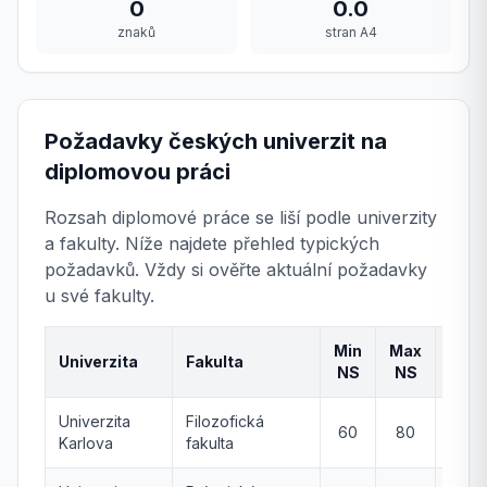
0
0.0
znaků
stran A4
Požadavky českých univerzit na
diplomovou práci
Rozsah diplomové práce se liší podle univerzity
a fakulty. Níže najdete přehled typických
požadavků. Vždy si ověřte aktuální požadavky
u své fakulty.
Min
Max
Univerzita
Fakulta
Poz
NS
NS
Univerzita
Filozofická
60
80
bez p
Karlova
fakulta