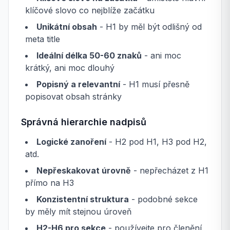
klíčové slovo co nejblíže začátku
Unikátní obsah
- H1 by měl být odlišný od
meta title
Ideální délka 50-60 znaků
- ani moc
krátký, ani moc dlouhý
Popisný a relevantní
- H1 musí přesně
popisovat obsah stránky
Správná hierarchie nadpisů
Logické zanoření
- H2 pod H1, H3 pod H2,
atd.
Nepřeskakovat úrovně
- nepřecházet z H1
přímo na H3
Konzistentní struktura
- podobné sekce
by měly mít stejnou úroveň
H2-H6 pro sekce
- používejte pro členění