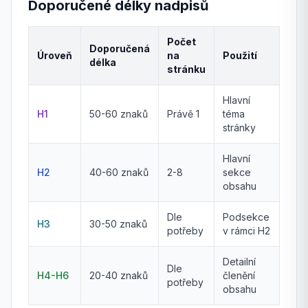
Doporučené délky nadpisů
Počet
Doporučená
Úroveň
na
Použití
délka
stránku
Hlavní
H1
50-60 znaků
Právě 1
téma
stránky
Hlavní
H2
40-60 znaků
2-8
sekce
obsahu
Dle
Podsekce
H3
30-50 znaků
potřeby
v rámci H2
Detailní
Dle
H4-H6
20-40 znaků
členění
potřeby
obsahu