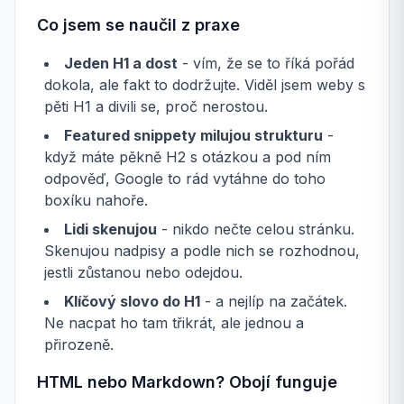
Co jsem se naučil z praxe
Jeden H1 a dost
- vím, že se to říká pořád
dokola, ale fakt to dodržujte. Viděl jsem weby s
pěti H1 a divili se, proč nerostou.
Featured snippety milujou strukturu
-
když máte pěkně H2 s otázkou a pod ním
odpověď, Google to rád vytáhne do toho
boxíku nahoře.
Lidi skenujou
- nikdo nečte celou stránku.
Skenujou nadpisy a podle nich se rozhodnou,
jestli zůstanou nebo odejdou.
Klíčový slovo do H1
- a nejlíp na začátek.
Ne nacpat ho tam třikrát, ale jednou a
přirozeně.
HTML nebo Markdown? Obojí funguje