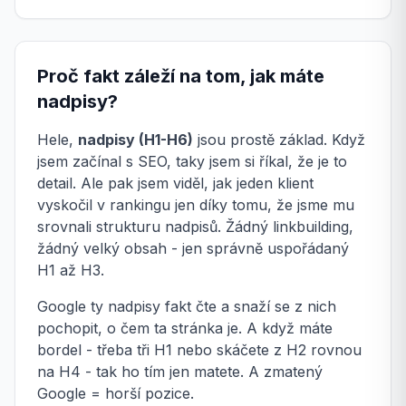
Proč fakt záleží na tom, jak máte
nadpisy?
Hele,
nadpisy (H1-H6)
jsou prostě základ. Když
jsem začínal s SEO, taky jsem si říkal, že je to
detail. Ale pak jsem viděl, jak jeden klient
vyskočil v rankingu jen díky tomu, že jsme mu
srovnali strukturu nadpisů. Žádný linkbuilding,
žádný velký obsah - jen správně uspořádaný
H1 až H3.
Google ty nadpisy fakt čte a snaží se z nich
pochopit, o čem ta stránka je. A když máte
bordel - třeba tři H1 nebo skáčete z H2 rovnou
na H4 - tak ho tím jen matete. A zmatený
Google = horší pozice.