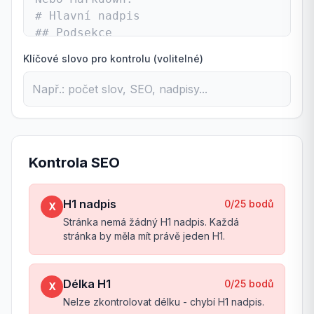
Klíčové slovo pro kontrolu (volitelné)
Kontrola SEO
H1 nadpis
0
/
25
bodů
X
Stránka nemá žádný H1 nadpis. Každá
stránka by měla mít právě jeden H1.
Délka H1
0
/
25
bodů
X
Nelze zkontrolovat délku - chybí H1 nadpis.