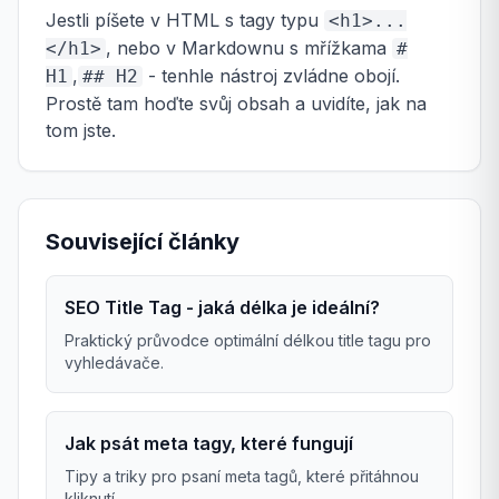
Jestli píšete v HTML s tagy typu
<h1>...
, nebo v Markdownu s mřížkama
</h1>
#
,
- tenhle nástroj zvládne obojí.
H1
## H2
Prostě tam hoďte svůj obsah a uvidíte, jak na
tom jste.
Související články
SEO Title Tag - jaká délka je ideální?
Praktický průvodce optimální délkou title tagu pro
vyhledávače.
Jak psát meta tagy, které fungují
Tipy a triky pro psaní meta tagů, které přitáhnou
kliknutí.