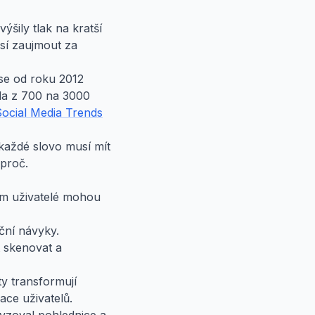
šily tlak na kratší
usí zaujmout za
se od roku 2012
ila z 700 na 3000
Social Media Trends
 každé slovo musí mít
 proč.
um uživatelé mohou
ační návyky.
 skenovat a
y transformují
ace uživatelů.