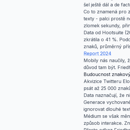
šel ještě dál a de fa
Co to znamená pro zn
texty - palci prostě
zlomek sekundy, přin
Data od Hootsuite (
zkrátila o 41 %. Pod
znaků, průměrný přísp
Report 2024
Mobily nás naučily, ž
důvod tam být. Fried
Budoucnost znakovýc
Akvizice Twitteru E
psát až 25 000 znak
Data naznačují, že ni
Generace vychované 
ignorovat dlouhé text
Médium se však mění.
způsob interakce. Zn