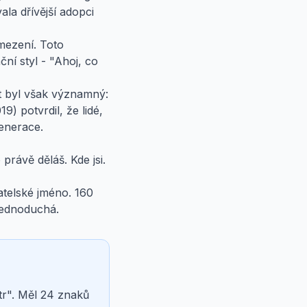
vala dřívější adopci
mezení. Toto
ční styl - "Ahoj, co
kt byl však významný:
) potvrdil, že lidé,
generace.
právě děláš. Kde jsi.
telské jméno. 160
jednoduchá.
tr". Měl 24 znaků