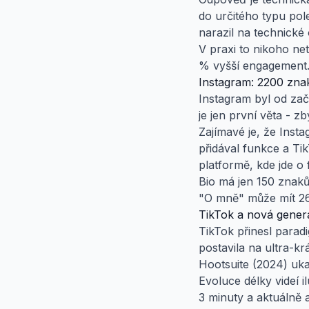
do určitého typu pol
narazil na technické
V praxi to nikoho ne
% vyšší engagement. 
Instagram: 2200 zna
Instagram byl od začá
je jen první věta - zb
Zajímavé je, že Inst
přidával funkce a Ti
platformě, kde jde o f
Bio má jen 150 znaků
"O mně" může mít 260
TikTok a nová gener
TikTok přinesl parad
postavila na ultra-kr
Hootsuite (2024) uka
Evoluce délky videí i
3 minuty a aktuálně 