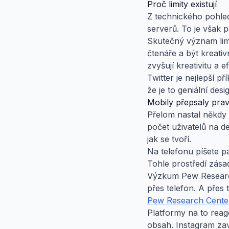
Proč limity existují
Z technického pohled
serverů. To je však
Skutečný význam limi
čtenáře a být kreati
zvyšují kreativitu a e
Twitter je nejlepší p
že je to geniální des
Mobily přepsaly prav
Přelom nastal někdy 
počet uživatelů na d
jak se tvoří.
Na telefonu píšete pa
Tohle prostředí zásad
Výzkum Pew Research
přes telefon. A přes 
Pew Research Center
Platformy na to reago
obsah. Instagram zav