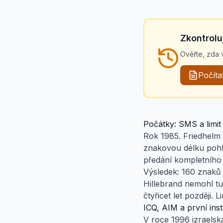
Zkontrolu
Ověřte, zda v
Počíta
Počátky: SMS a limit
Rok 1985. Friedhelm 
znakovou délku pohled
předání kompletního 
Výsledek: 160 znaků s
Hillebrand nemohl tuš
čtyřicet let později.
ICQ, AIM a první ins
V roce 1996 izraelsk