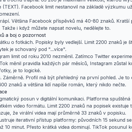
e (TEXT). Facebook limit nestanovil na základě výzkumu uži
 omezení.
trápí. Většina Facebook příspěvků má 40-80 znaků. Kratší 
Takže i když můžete napsat novelu, nedělejte to.
ků a boj o pozornost
tku o fotkách. Popisky byly vedlejší. Limit 2200 znaků je št
ytek je schovaný pod "...více".
agram limit od roku 2010 nezměnil. Zatímco Twitter experi
kTok měnil pravidla každých pár měsíců, Instagram zůstal k
otky, je to logické.
. Záměrně. Profil má být přehledný na první pohled. Je to
0 znaků a většina lidí napíše román, který nikdo nečte.
ace
igmatický posun v digitální komunikaci. Platforma spuštěná
átkém video formátu. Limit 2200 znaků na popisek existuje 
zuje, že virální videa mají průměrně 33 znaků v popisku.
lustruje iterativní přístup platformy: původních 15 sekund se
až 10 minut. Přesto krátká videa dominují. TikTok posunul