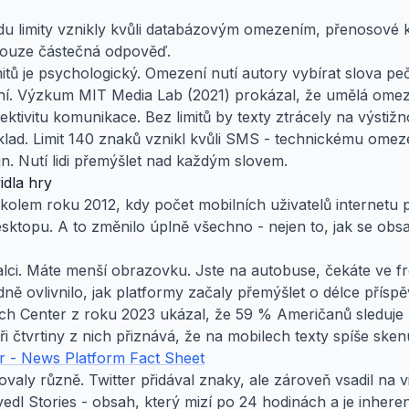
u limity vznikly kvůli databázovým omezením, přenosové k
 pouze částečná odpověď.
tů je psychologický. Omezení nutí autory vybírat slova pečl
vní. Výzkum MIT Media Lab (2021) prokázal, že umělá omeze
fektivitu komunikace. Bez limitů by texty ztrácely na výstižno
říklad. Limit 140 znaků vznikl kvůli SMS - technickému omez
ign. Nutí lidi přemýšlet nad každým slovem.
idla hry
kolem roku 2012, kdy počet mobilních uživatelů internetu
esktopu. A to změnilo úplně všechno - nejen to, jak se obs
lci. Máte menší obrazovku. Jste na autobuse, čekáte ve fron
ně ovlivnilo, jak platformy začaly přemýšlet o délce příspě
 Center z roku 2023 ukázal, že 59 % Američanů sleduje
tři čtvrtiny z nich přiznává, že na mobilech texty spíše skenu
 - News Platform Fact Sheet
valy různě. Twitter přidával znaky, ale zároveň vsadil na 
edl Stories - obsah, který mizí po 24 hodinách a je inhere