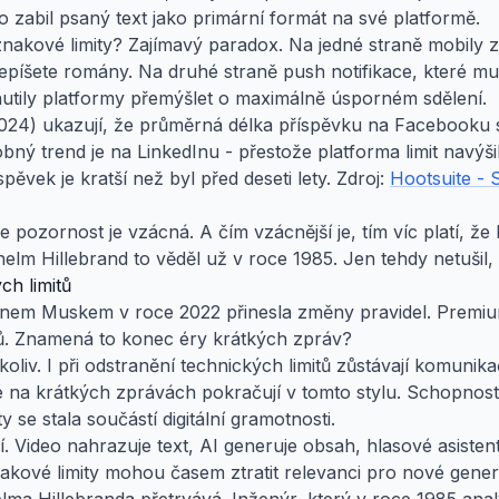
cto zabil psaný text jako primární formát na své platformě.
akové limity? Zajímavý paradox. Na jedné straně mobily zvý
 nepíšete romány. Na druhé straně push notifikace, které m
utily platformy přemýšlet o maximálně úsporném sdělení.
2024) ukazují, že průměrná délka příspěvku na Facebooku 
obný trend je na LinkedInu - přestože platforma limit navýš
ěvek je kratší než byl před deseti lety.
Zdroj:
Hootsuite - 
e pozornost je vzácná. A čím vzácnější je, tím víc platí, že
helm Hillebrand to věděl už v roce 1985. Jen tehdy netušil,
h limitů
lonem Muskem v roce 2022 přinesla změny pravidel. Premi
ů. Znamená to konec éry krátkých zpráv?
koliv. I při odstranění technických limitů zůstávají komunik
na krátkých zprávách pokračují v tomto stylu. Schopnost
y se stala součástí digitální gramotnosti.
 Video nahrazuje text, AI generuje obsah, hlasové asistent
akové limity mohou časem ztratit relevanci pro nové gener