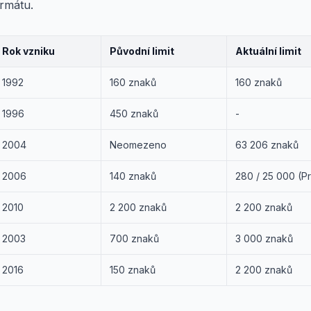
ormátu.
Rok vzniku
Původní limit
Aktuální limit
1992
160 znaků
160 znaků
1996
450 znaků
-
2004
Neomezeno
63 206 znaků
2006
140 znaků
280 / 25 000 (P
2010
2 200 znaků
2 200 znaků
2003
700 znaků
3 000 znaků
2016
150 znaků
2 200 znaků