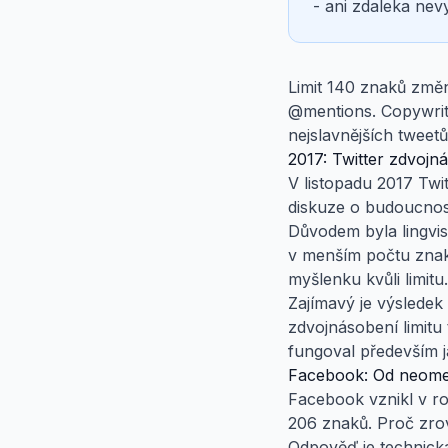
- ani zdaleka nevyu
Limit 140 znaků změni
@mentions. Copywriteř
nejslavnějších tweetů
2017: Twitter zdvojn
V listopadu 2017 Twi
diskuze o budoucnosti 
Důvodem byla lingvisti
v menším počtu znaků
myšlenku kvůli limitu.
Zajímavý je výsledek
zdvojnásobení limitu
fungoval především j
Facebook: Od neom
Facebook vznikl v roce
206 znaků. Proč zrov
Odpověď je technická