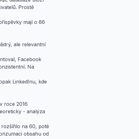
vatelů. Prostě
příspěvky mají o 86
ědrý, ale relevantní
mentoval, Facebook
onzistentní. Na
 opak LinkedInu, kde
 v roce 2016
teoreticky - analýza
 rozšířilo na 60, poté
 konzumaci obsahu od