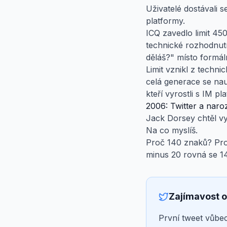
Uživatelé dostávali se
platformy.
ICQ zavedlo limit 4
technické rozhodnutí 
děláš?" místo formál
Limit vznikl z techn
celá generace se nauč
kteří vyrostli s IM p
2006: Twitter a naro
Jack Dorsey chtěl vyt
Na co myslíš.
Proč 140 znaků? Pro
minus 20 rovná se 1
Zajímavost o
První tweet vůbec