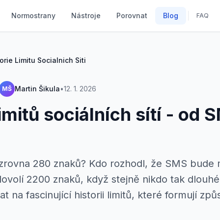
Normostrany
Nástroje
Porovnat
Blog
FAQ
orie Limitu Socialnich Siti
Martin Šikula
•
12. 1. 2026
MŠ
limitů sociálních sítí - od
 zrovna 280 znaků? Kdo rozhodl, že SMS bude 
ovolí 2200 znaků, když stejně nikdo tak dlouh
 na fascinující historii limitů, které formují zp