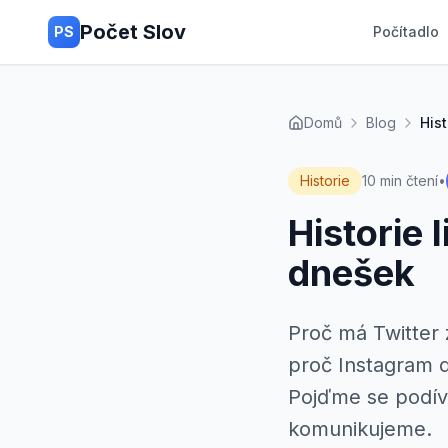
Počet Slov
PS
Počítadlo
Domů
Blog
Hist
Historie
10 min čtení
•
Historie 
dnešek
Proč má Twitter
proč Instagram d
Pojďme se podívat
komunikujeme.