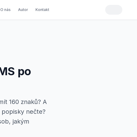
O nás
Autor
Kontakt
 SMS po
mít 160 znaků? A
é popisky nečte?
ůsob, jakým