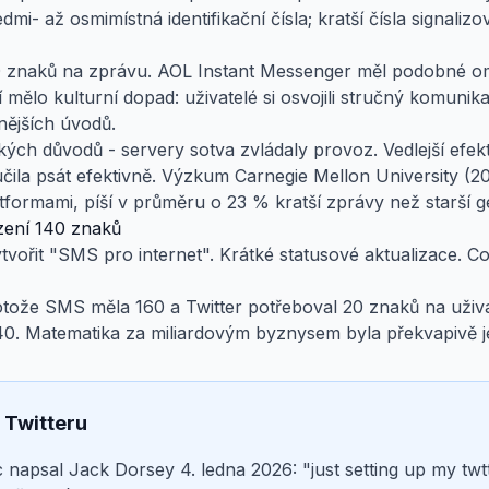
dmi- až osmimístná identifikační čísla; kratší čísla signalizo
50 znaků na zprávu. AOL Instant Messenger měl podobné o
mělo kulturní dopad: uživatelé si osvojili stručný komunika
nějších úvodů.
ických důvodů - servery sotva zvládaly provoz. Vedlejší efe
ila psát efektivně. Výzkum Carnegie Mellon University (2019
latformami, píší v průměru o 23 % kratší zprávy než starší 
zení 140 znaků
vořit "SMS pro internet". Krátké statusové aktualizace. Co 
tože SMS měla 160 a Twitter potřeboval 20 znaků na uživa
40. Matematika za miliardovým byznysem byla překvapivě 
 Twitteru
 napsal Jack Dorsey 4. ledna 2026: "just setting up my twt