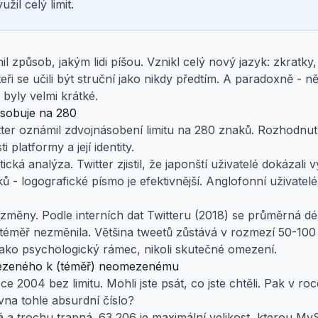
žil celý limit.
l způsob, jakým lidi píšou. Vznikl celý nový jazyk: zkratky
i se učili být struční jako nikdy předtím. A paradoxně - n
 byly velmi krátké.
ásobuje na 280
tter oznámil zdvojnásobení limitu na 280 znaků. Rozhodnut
platformy a její identity.
cká analýza. Twitter zjistil, že japonští uživatelé dokázali v
 - logografické písmo je efektivnější. Anglofonní uživatelé
 změny. Podle interních dat Twitteru (2018) se průměrná d
 téměř nezměnila. Většina tweetů zůstává v rozmezí 50-100 
ako psychologický rámec, nikoli skutečné omezení.
ezeného k (téměř) neomezenému
 2004 bez limitu. Mohli jste psát, co jste chtěli. Pak v roce
na tohle absurdní číslo?
 a trochu trapná. 63 206 je maximální velikost, kterou My