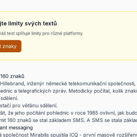
jte limity svých textů
áš text splňuje limity pro různé platformy.
t znaky
 160 znaků
Hillebrand, inženýr německé telekomunikační společnosti,
nic a telegrafických zpráv. Metodicky počítal, kolik znaků
sdělení.
tačí pro většinu sdělení.
it, že jeho počítání pohlednic v roce 1985 ovlivní, jak budou
 Limit 160 znaků se stal základem SMS. A SMS se stala zákl
tant messaging
á společnost Mirabilis spustila ICQ - první masově rozšířen