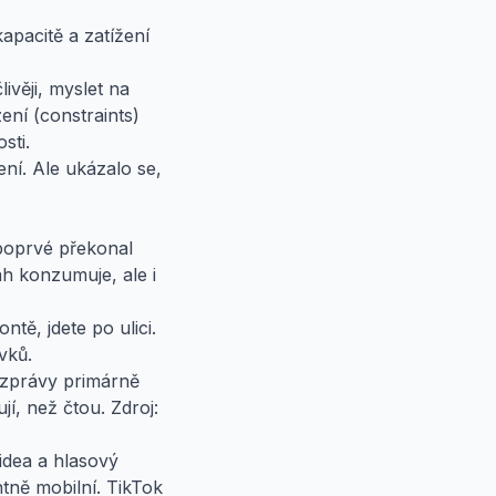
apacitě a zatížení
ivěji, myslet na
ní (constraints)
sti.
ení. Ale ukázalo se,
 poprvé překonal
ah konzumuje, ale i
tě, jdete po ulici.
vků.
 zprávy primárně
jí, než čtou.
Zdroj:
videa a hlasový
ntně mobilní. TikTok