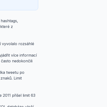
, hashtags,
ěkteré z
í vyvolalo rozsáhlé
yjádřit více informací
 často nedokončili
élka tweetu po
znaků. Limit
 2011 přišel limit 63
SQL databáze uloží